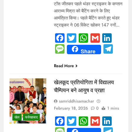
टॉस जीतकर पहले थंडर स्ट्राइकर के कप्तान
आराध्य मिश्रा को बैटिंग करने के लिए
आमंत्रित किया। पहले बैटिंग करते हुए थंडर
स्ट्राइकर ने 06 विकेट खोकर 147 रनों…
Facebook
Twitter
WhatsAp
Gmail
Link
Message
Tel
Share
Read More
खेलकूद प्रतियोगिता में विद्यालय
चैम्पियन बने आयुष व प्रज्ञा
samriddhisamachar
February 18, 2026
0
1 mins
खेल
फर्रुखाबाद
Facebook
Twitter
WhatsAp
Gmail
Link
Message
Tel