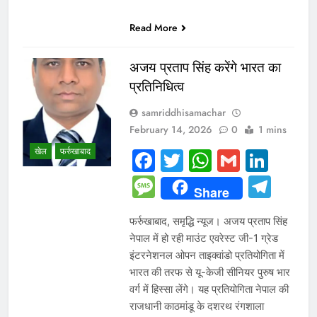
Read More
अजय प्रताप सिंह करेंगे भारत का
प्रतिनिधित्व
samriddhisamachar
February 14, 2026
0
1 mins
खेल
फर्रुखाबाद
Facebook
Twitter
WhatsAp
Gmail
Link
Message
Tel
Share
फर्रुखाबाद, समृद्धि न्यूज। अजय प्रताप सिंह
नेपाल में हो रही माउंट एवरेस्ट जी-1 ग्रेड
इंटरनेशनल ओपन ताइक्वांडो प्रतियोगिता में
भारत की तरफ से यू-केजी सीनियर पुरुष भार
वर्ग में हिस्सा लेंगे। यह प्रतियोगिता नेपाल की
राजधानी काठमांडू के दशरथ रंगशाला