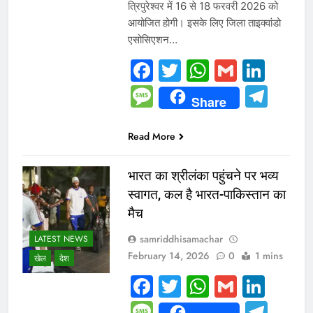
त्रिपुरेश्वर में 16 से 18 फरवरी 2026 को
आयोजित होगी। इसके लिए जिला ताइक्वांडो
एसोसिएशन…
Facebook
Twitter
WhatsAp
Gmail
Link
Message
Tel
Share
Read More
भारत का श्रीलंका पहुंचने पर भव्य
स्वागत, कल है भारत-पाकिस्तान का
मैच
samriddhisamachar
LATEST NEWS
February 14, 2026
0
1 mins
खेल
देश
Facebook
Twitter
WhatsAp
Gmail
Link
Message
Tel