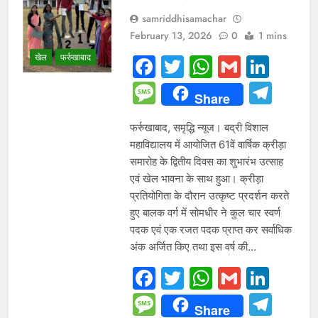
samriddhisamachar
February 13, 2026
0
1 mins
खेल
फर्रुखाबाद
Facebook
Twitter
WhatsAp
Gmail
Link
Message
Tel
Share
फर्रुखाबाद, समृद्धि न्यूज। बद्री विशाल
महाविद्यालय में आयोजित 61वें वार्षिक क्रीड़ा
समारोह के द्वितीय दिवस का शुभारंभ उत्साह
एवं खेल भावना के साथ हुआ। क्रीड़ा
प्रतियोगिता के दौरान उत्कृष्ट प्रदर्शन करते
हुए बालक वर्ग में सोमधीर ने कुल चार स्वर्ण
पदक एवं एक रजत पदक प्राप्त कर सर्वाधिक
अंक अर्जित किए तथा इस वर्ष की…
Facebook
Twitter
WhatsAp
Gmail
Link
Message
Tel
Share