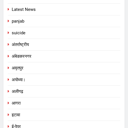
Latest News
panjab
suicide
अंतर्राष्ट्रीय
अंबेडकरनगर
अमृतपुर
अयोध्या।
अलीगढ़
आगरा
इटावा
ई-पेपर