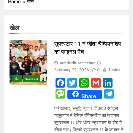
Home
खेल
खेल
सुपरस्टार 11 ने जीता चैम्पियनशिप
का फाइनल मैच
samriddhisamachar
February 22, 2026
0
1 mins
खेल
फर्रुखाबाद
Facebook
Twitter
WhatsAp
Gmail
Link
Message
Tel
Share
फर्रुखाबाद, समृद्धि न्यूज। डी0के0 स्पोट्र्स
याकूतगंज में बेसिक चैंपियनशिप का फाइनल
सुपरस्टार 11 और थंडर स्ट्राइकर के बीच मे
खेला गया। जिसमें सुपरस्टार 11 के कप्तान ने