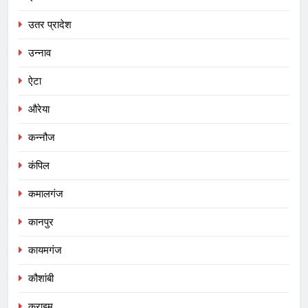
उतर प्रादेश
उन्नाव
ऐटा
औरेया
कन्नौज
कंपिल
कमालगंज
कानपुर
कायमगंज
कौशांबी
क्राइम