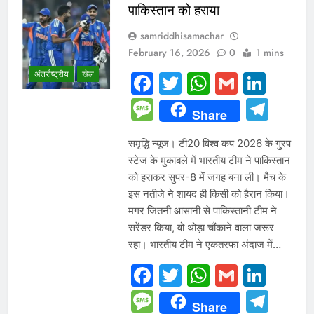
पाकिस्तान को हराया
samriddhisamachar
February 16, 2026
0
1 mins
अंतर्राष्ट्रीय
खेल
Facebook
Twitter
WhatsAp
Gmail
Link
Message
Tel
Share
समृद्धि न्यूज। टी20 विश्व कप 2026 के गु्रप
स्टेज के मुकाबले में भारतीय टीम ने पाकिस्तान
को हराकर सुपर-8 में जगह बना ली। मैच के
इस नतीजे ने शायद ही किसी को हैरान किया।
मगर जितनी आसानी से पाकिस्तानी टीम ने
सरेंडर किया, वो थोड़ा चौंकाने वाला जरूर
रहा। भारतीय टीम ने एकतरफा अंदाज में…
Facebook
Twitter
WhatsAp
Gmail
Link
Message
Tel
Share