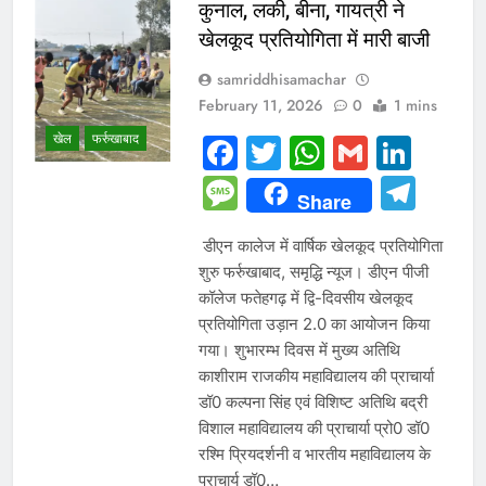
कुनाल, लकी, बीना, गायत्री ने
खेलकूद प्रतियोगिता में मारी बाजी
samriddhisamachar
February 11, 2026
0
1 mins
खेल
फर्रुखाबाद
Facebook
Twitter
WhatsAp
Gmail
Link
Message
Tel
Share
डीएन कालेज में वार्षिक खेलकूद प्रतियोगिता
शुरु फर्रुखाबाद, समृद्धि न्यूज। डीएन पीजी
कॉलेज फतेहगढ़ में द्वि-दिवसीय खेलकूद
प्रतियोगिता उड़ान 2.0 का आयोजन किया
गया। शुभारम्भ दिवस में मुख्य अतिथि
काशीराम राजकीय महाविद्यालय की प्राचार्या
डॉ0 कल्पना सिंह एवं विशिष्ट अतिथि बद्री
विशाल महाविद्यालय की प्राचार्या प्रो0 डॉ0
रश्मि प्रियदर्शनी व भारतीय महाविद्यालय के
प्राचार्य डॉ0…