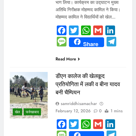
भाग लिया। कार्यक्रम का उद्घाटन मुख्य
अतिथि निरीक्षक मोहम्मद कामिल ने किया।
मोहम्मद कामिल ने विद्यार्थियों को खेल…
Facebook
Twitter
WhatsAp
Gmail
Link
Message
Tel
Share
Read More
डीएन कालेज की खेलकूद
प्रतियोगिता में लकी व बीना यादव
बनी चैम्पियन
samriddhisamachar
February 12, 2026
0
1 mins
खेल
फर्रुखाबाद
Facebook
Twitter
WhatsAp
Gmail
Link
Message
Tel