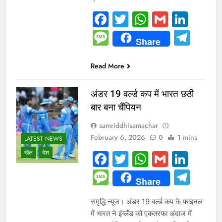
Facebook
Twitter
WhatsAp
Gmail
Link
Message
Tel
Share
Read More
अंडर 19 वर्ल्ड कप में भारत छठी
बार बना चैंपियन
samriddhisamachar
February 6, 2026
0
1 mins
LATEST NEWS
खेल
देश
Facebook
Twitter
WhatsAp
Gmail
Link
Message
Tel
Share
समृद्धि न्यूज। अंडर 19 वर्ल्ड कप के फाइनल
में भारत ने इंग्लैंड को एकतरफा अंदाज में