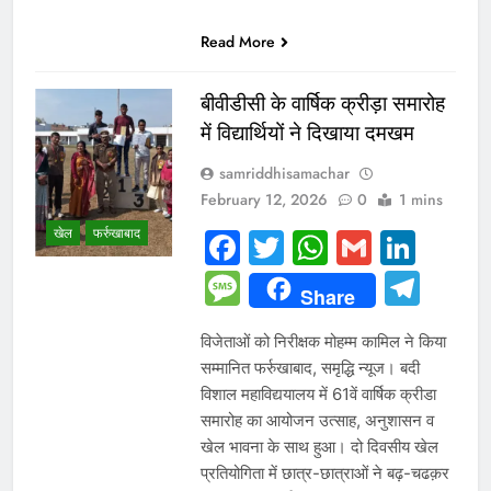
Read More
बीवीडीसी के वार्षिक क्रीड़ा समारोह
में विद्यार्थियों ने दिखाया दमखम
samriddhisamachar
February 12, 2026
0
1 mins
खेल
फर्रुखाबाद
Facebook
Twitter
WhatsAp
Gmail
Link
Message
Tel
Share
विजेताओं को निरीक्षक मोहम्म कामिल ने किया
सम्मानित फर्रुखाबाद, समृद्धि न्यूज। बदी
विशाल महाविद्ययालय में 61वें वार्षिक क्रीडा
समारोह का आयोजन उत्साह, अनुशासन व
खेल भावना के साथ हुआ। दो दिवसीय खेल
प्रतियोगिता में छात्र-छात्राओं ने बढ़-चढक़र