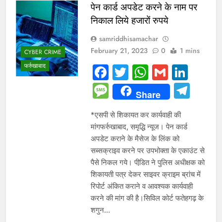
पेन कार्ड अपडेट करने के नाम पर
निकाल लिये हजारों रुपये
samriddhisamachar
February 21, 2023
0
1 mins
CYBER CRIME
फर्रुखाबाद
Facebook
Twitter
WhatsAp
Gmail
Link
Message
Tel
Share
*एसपी से शिकायत कर कार्यवाही की
मांगफर्रुखाबाद, समृद्धि न्यूज। पेन कार्ड
अपडेट कराने के मैसेज के लिंक को
सब्सक्राइव करने पर उपभोक्ता के एकाउंट से
पैसे निकल गये। पीडि़त ने पुलिस अधीक्षक को
शिकायती पत्र देकर साइवर क्राइम ब्रांच में
रिपोर्ट अंकित कराने व आवश्यक कार्यवाही
करने की मांग की है।सिविल कोर्ट फतेहगढ़ के
शगुन…