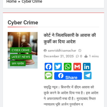
Home
Cyber Crime
Cyber Crime
कोर्ट ने जिलाधिकारी के आवास की
कुर्की का दिया आदेश
samriddhisamachar
CYBER CRIME
December 21, 2025
0
1 mins
LATEST NEWS
उतर प्रादेश
Facebook
Twitter
WhatsAp
Gmail
Link
Message
Tel
Share
समृद्धि न्यूज। बिजनौर में डीएम आवास को
कुर्क करने के आदेश दिया गया है। इस आदेश
ने अफरातफरी मचा दी है। मुरादाबाद स्थित
न्यायालय भूमि अर्जन पुनर्वासन व