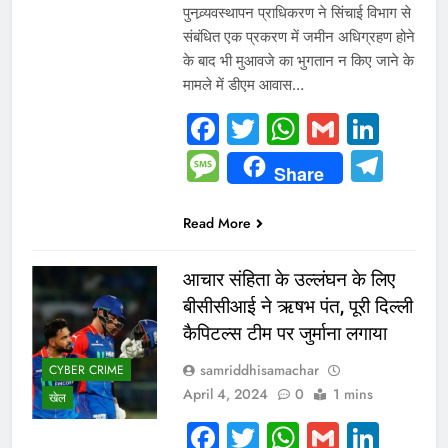
पुनव्र्यवस्थापन प्राधिकरण ने सिंचाई विभाग से
संबंधित एक प्रकरण में जमीन अधिग्रहण होने
के बाद भी मुआवजे का भुगतान न किए जाने के
मामले में डीएम आवास…
Facebook
Twitter
WhatsAp
Gmail
Link
Message
Tel
Share
Read More
आचार संहिता के उल्लंघन के लिए
बीसीसीआई ने ऋषभ पंत, पूरी दिल्ली
कैपिटल्स टीम पर जुर्माना लगाया
samriddhisamachar
CYBER CRIME
April 4, 2024
0
1 mins
खेल
Facebook
Twitter
WhatsAp
Gmail
Link