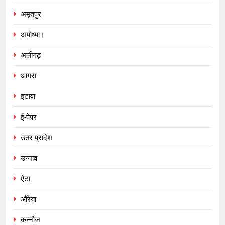
अमृतपुर
अयोध्या।
अलीगढ़
आगरा
इटावा
ई-पेपर
उतर प्रादेश
उन्नाव
ऐटा
औरेया
कन्नौज