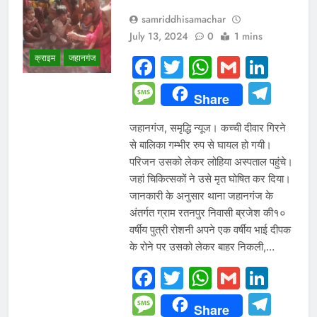
samriddhisamachar
July 13, 2024
0
1 mins
क्राइम
जहानगंज
Facebook
Twitter
WhatsAp
Gmail
Link
Message
Tel
Share
जहानगंज, समृद्धि न्यूज। कच्ची दीवार गिरने
से बालिका गम्भीर रुप से घायल हो गयी।
परिजन उसको लेकर लोहिया अस्पताल पहुंचे।
जहां चिकित्सकों ने उसे मृत घोषित कर दिया।
जानकारी के अनुसार थाना जहानगंज के
अंतर्गत ग्राम रतनपुर निवासी ब्रजेश की१०
वर्षीय पुत्री रोशनी अपने एक वर्षीय भाई दीपक
के रोने पर उसको लेकर बाहर निकली,…
Facebook
Twitter
WhatsAp
Gmail
Link
Message
Tel
Share