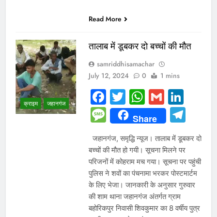
Read More
तालाब में डूबकर दो बच्चों की मौत
samriddhisamachar
July 12, 2024
0
1 mins
Facebook
Twitter
WhatsAp
Gmail
Link
क्राइम
जहानगंज
Message
Tel
Share
जहानगंज, समृद्धि न्यूज। तालाब में डूबकर दो
बच्चों की मौत हो गयी। सूचना मिलने पर
परिजनों में कोहराम मच गया। सूचना पर पहुंची
पुलिस ने शवों का पंचनामा भरकर पोस्टमार्टम
के लिए भेजा। जानकारी के अनुसार गुरुवार
की शाम थाना जहानगंज अंतर्गत ग्राम
बहोरिकपुर निवासी शिवकुमार का 8 वर्षीय पुत्र