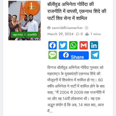
बॉलीवुड अभिनेता गोविंदा की
राजनीति में वापसी, एकनाथ शिंदे की
पार्टी शिव सेना में शामिल
samriddhisamachar
March 29, 2024
0
1 mins
जहानगंज
राजनीति
Facebook
Twitter
WhatsAp
Gmail
Link
Message
Tel
Share
दिग्गज बॉलीवुड अभिनेता गोविंदा गुरुवार को
महाराष्ट्र के मुख्यमंत्री एकनाथ शिंदे की
मौजूदगी में शिवसेना में शामिल हो गए। 60
वर्षीय अभिनेता ने पार्टी में शामिल होने के बाद
कहा, “मैं 2004 से 2009 तक राजनीति में
था और वह 14वीं लोकसभा थी। यह एक
अद्भुत संयोग है कि अब, 14 साल बाद, आज
मैं…