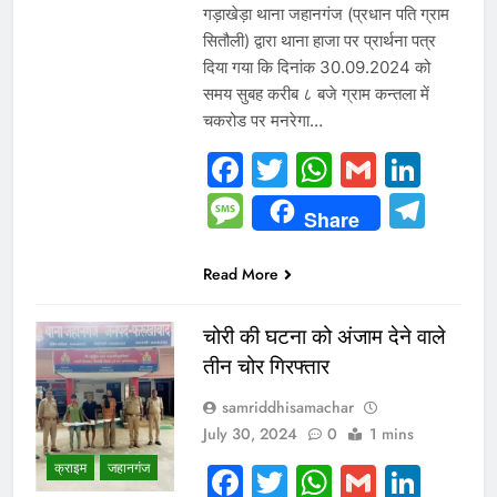
गड़ाखेड़ा थाना जहानगंज (प्रधान पति ग्राम
सितौली) द्वारा थाना हाजा पर प्रार्थना पत्र
दिया गया कि दिनांक 30.09.2024 को
समय सुबह करीब ८ बजे ग्राम कन्तला में
चकरोड पर मनरेगा…
Facebook
Twitter
WhatsAp
Gmail
Link
Message
Tel
Share
Read More
चोरी की घटना को अंजाम देने वाले
तीन चोर गिरफ्तार
samriddhisamachar
July 30, 2024
0
1 mins
क्राइम
जहानगंज
Facebook
Twitter
WhatsAp
Gmail
Link