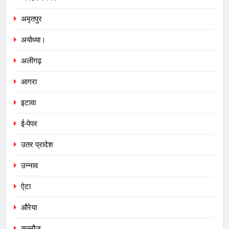
अमृतपुर
अयोध्या।
अलीगढ़
आगरा
इटावा
ई-पेपर
उतर प्रादेश
उन्नाव
ऐटा
औरेया
कन्नौज