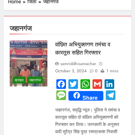
Home
जिला
जहानगंज
जहानगंज
वांछित अभियुक्तगण तमंचा व
कारतूस सहित गिरफ्तार
samriddhisamachar
October 3, 2024
0
1 mins
क्राइम
जहानगंज
Facebook
Twitter
WhatsAp
Gmail
Link
Message
Tel
Share
जहानगंज, समृद्धि न्यूज। पुलिस ने तमंचा व
कारतूस सहित दो वांछित अभियुक्तगणों को
गिरफ्तार कर लिया। जानकारी के अनुसार
वादी सुरेंद्र सिंह पुत्र रामप्रकाश निवासी