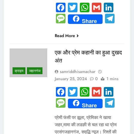
Facebook
Twitter
WhatsAp
Gmail
Link
Message
Tel
Share
Read More
एक और प्रेम कहानी का हुआ दुखद
अंत
क्राइम
जहानगंज
samriddhisamachar
January 25, 2024
0
1 mins
Facebook
Twitter
WhatsAp
Gmail
Link
Message
Tel
Share
प्रेमी फंसी पर झूला, प्रेमिका ने खाया
जहर,मामा की लडक़ी से चल रहा था प्रेम
प्रसंगजहानगंज, समृद्धि न्यूज। रिश्तों की