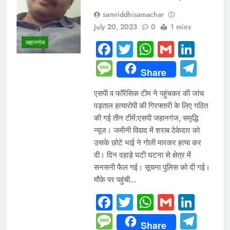
samriddhisamachar
July 20, 2023
0
1 mins
जहानगंज
Facebook
Twitter
WhatsAp
Gmail
Link
Message
Tel
Share
एसपी व फॉरेंसिक टीम ने पहुंचकर की जांच
पड़ताल हत्यारोपी की गिरफ्तारी के लिए गठित
की गई तीन टीमें:एसपी जहानगंज, समृद्धि
न्यूज। जमीनी विवाद में शराब ठेकेदार को
उसके छोटे भाई ने गोली मारकर हत्या कर
दी। दिन दहाड़े घटी घटना से क्षेत्र में
सनसनी फैल गई। सूचना पुलिस को दी गई।
मौके पर पहुंची…
Facebook
Twitter
WhatsAp
Gmail
Link
Message
Tel
Share