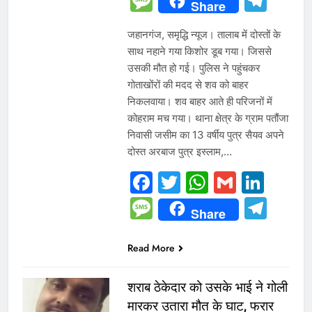
Message
Tel
Share
जहानगंज, समृद्धि न्यूज। तालाब में दोस्तों के
साथ नहाने गया किशोर डूब गया। जिससे
उसकी मौत हो गई। पुलिस ने पहुंचकर
गोताखोंरों की मदद से शव को बाहर
निकलवाया। शव बाहर आते ही परिजनों में
कोहराम मच गया। थाना क्षेत्र के ग्राम पतौंजा
निवासी जसीम का 13 वर्षीय पुत्र सैयव अपने
दोस्त अरबाज पुत्र इस्लाम,…
Facebook
Twitter
WhatsAp
Gmail
Link
Message
Tel
Share
Read More
शराब ठेकेदार को उसके भाई ने गोली
मारकर उतारा मौत के घाट, फरार