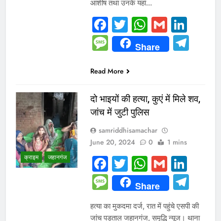
आशीष तथा उनके यहां…
Facebook
Twitter
WhatsAp
Gmail
Link
Message
Tel
Share
Read More
दो भाइयों की हत्या, कुएं में मिले शव,
जांच में जुटी पुलिस
samriddhisamachar
June 20, 2024
0
1 mins
क्राइम
जहानगंज
Facebook
Twitter
WhatsAp
Gmail
Link
Message
Tel
Share
हत्या का मुकदमा दर्ज, रात में पहुंचे एसपी की
जांच पड़ताल जहानगंज, समृद्धि न्यूज। थाना