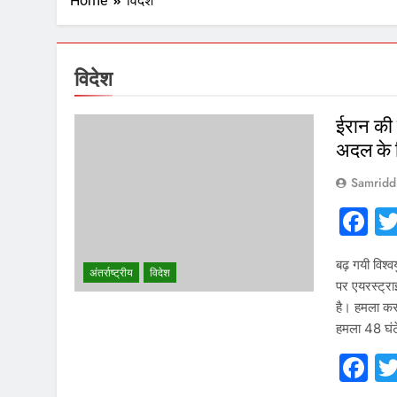
Home
विदेश
विदेश
ईरान की
अदल के ठ
Samridd
F
बढ़ गयी विश्
अंतर्राष्ट्रीय
विदेश
पर एयरस्ट्र
है। हमला कर
हमला 48 घं
F