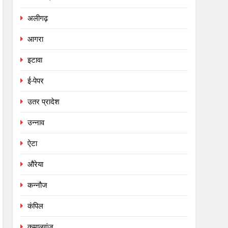
अलीगढ़
आगरा
इटावा
ई-पेपर
उतर प्रादेश
उन्नाव
ऐटा
औरेया
कन्नौज
कंपिल
कमालगंज