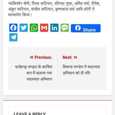
नंदकिशोर सैनी, विभव कटियार, रविन्द्र गुप्ता, अमित वर्मा, रीतेश,
अंकुर कटियार, संजीत कटियार, कृष्णकांत वर्मा आदि लोगों ने
माल्यार्पण किया।
Facebook
Twitter
WhatsApp
Gmail
LinkedIn
Message
Share
Telegram
Previous:
Next:
Post
navigation
फतेहगढ़ मण्डल के कासिम
विकास पाण्डेय ने सदस्यता
बाग में चलाया गया
अभियान को दी गति
सदस्यता अभियान
LEAVE A REPLY