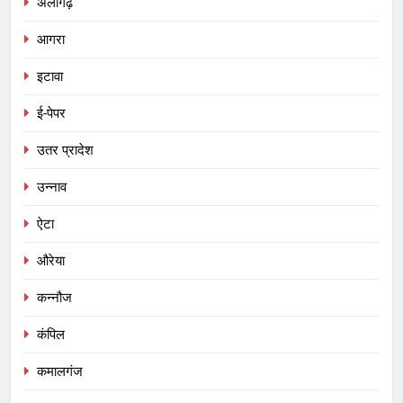
अलीगढ़
आगरा
इटावा
ई-पेपर
उतर प्रादेश
उन्नाव
ऐटा
औरेया
कन्नौज
कंपिल
कमालगंज