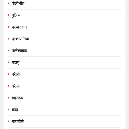
पीलीभीत
पुलिस
प्रयागराज
प्रशासनिक
फर्रुखाबाद
बदायूं
बरेली
बरेली
बहराइच
बांदा
बाराबंकी