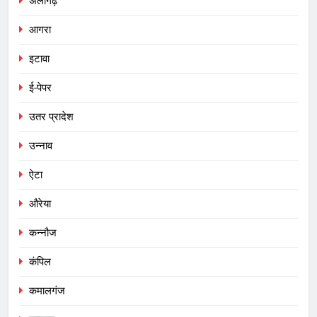
अलीगढ़
आगरा
इटावा
ई-पेपर
उतर प्रादेश
उन्नाव
ऐटा
औरेया
कन्नौज
कंपिल
कमालगंज