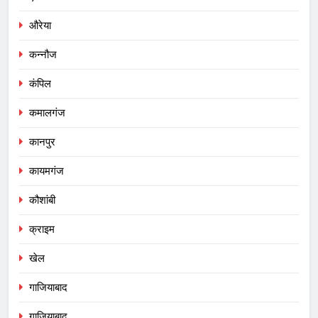
औरेया
कन्नौज
कंपिल
कमालगंज
कानपुर
कायमगंज
कौशांबी
क्राइम
खेल
गाजियाबाद
गाजियाबाद