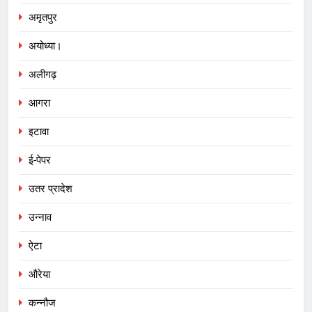
अमृतपुर
अयोध्या।
अलीगढ़
आगरा
इटावा
ई-पेपर
उतर प्रादेश
उन्नाव
ऐटा
औरेया
कन्नौज