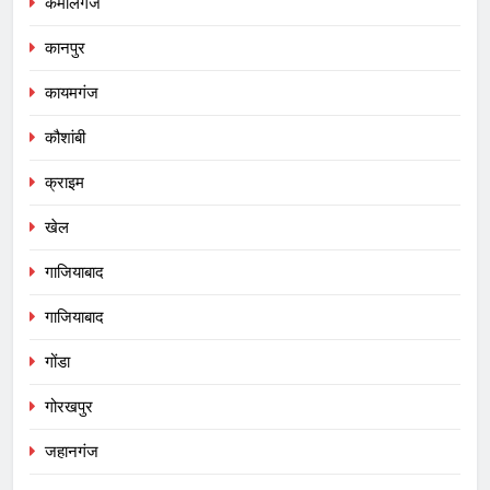
कमालगंज
कानपुर
कायमगंज
कौशांबी
क्राइम
खेल
गाजियाबाद
गाजियाबाद
गोंडा
गोरखपुर
जहानगंज