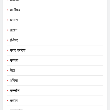
अयोध्या।
अलीगढ़
आगरा
इटावा
ई-पेपर
उतर प्रादेश
उन्नाव
ऐटा
औरेया
कन्नौज
कंपिल