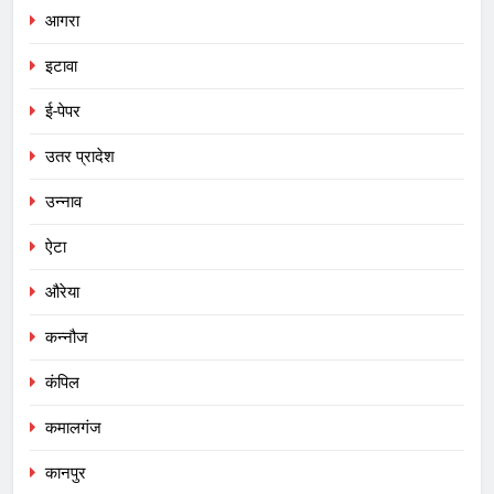
आगरा
इटावा
ई-पेपर
उतर प्रादेश
उन्नाव
ऐटा
औरेया
कन्नौज
कंपिल
कमालगंज
कानपुर