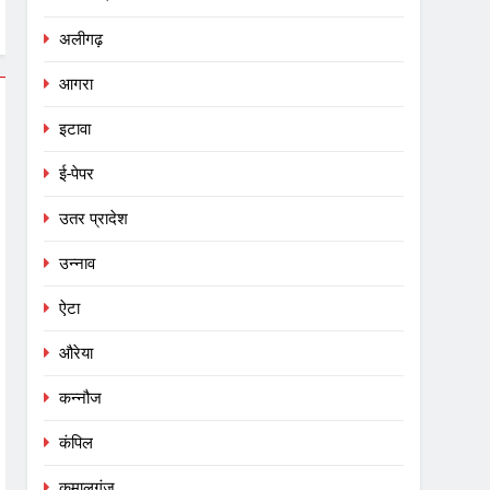
अलीगढ़
आगरा
इटावा
ई-पेपर
उतर प्रादेश
उन्नाव
ऐटा
औरेया
कन्नौज
कंपिल
कमालगंज