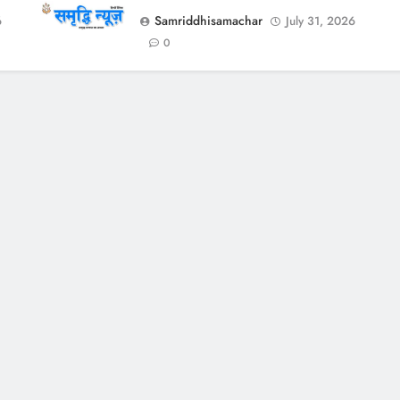
Samriddhisamachar
6
July 31, 2026
0