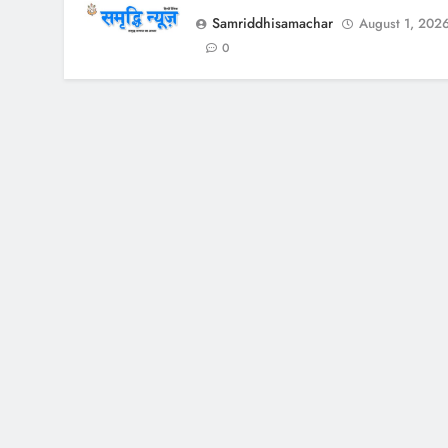
Samriddhisamachar
August 1, 202
0