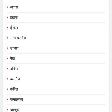
आगरा
इटावा
ई-पेपर
उतर प्रादेश
उन्नाव
ऐटा
औरेया
कन्नौज
कंपिल
कमालगंज
कानपुर