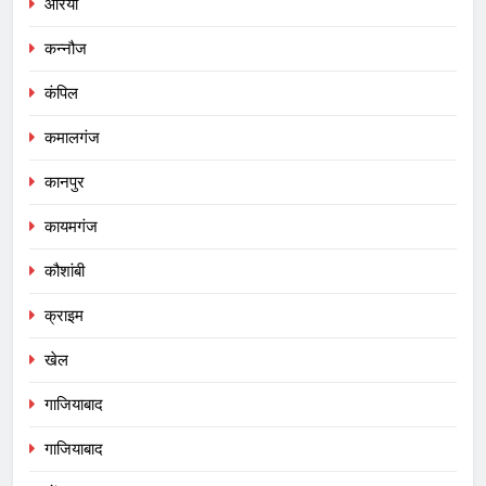
औरेया
कन्नौज
कंपिल
कमालगंज
कानपुर
कायमगंज
कौशांबी
क्राइम
खेल
गाजियाबाद
गाजियाबाद