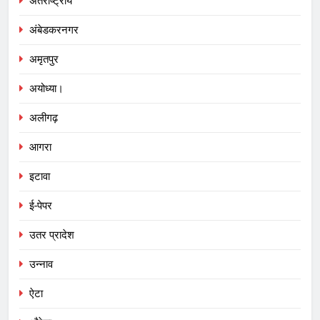
अंतर्राष्ट्रीय
अंबेडकरनगर
अमृतपुर
अयोध्या।
अलीगढ़
आगरा
इटावा
ई-पेपर
उतर प्रादेश
उन्नाव
ऐटा