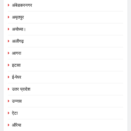
अंबेडकरनगर
अमृतपुर
अयोध्या।
अलीगढ़
आगरा
इटावा
ई-पेपर
उतर प्रादेश
उन्नाव
ऐटा
औरेया