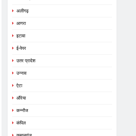
अलीगढ़
आगरा
इटावा
ई-पेपर
उतर प्रादेश
उन्नाव
ऐटा
औरेया
कन्नौज
कंपिल
कमालगंज