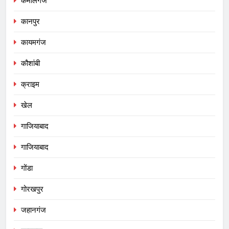
कमालगंज
कानपुर
कायमगंज
कौशांबी
क्राइम
खेल
गाजियाबाद
गाजियाबाद
गोंडा
गोरखपुर
जहानगंज