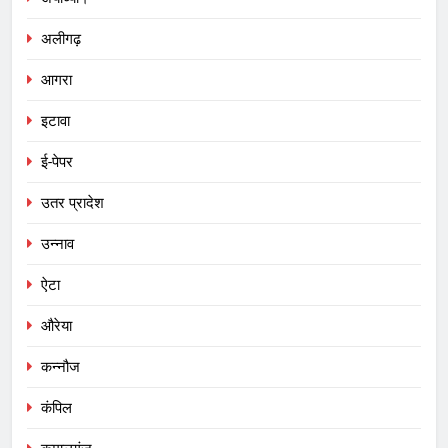
अलीगढ़
आगरा
इटावा
ई-पेपर
उतर प्रादेश
उन्नाव
ऐटा
औरेया
कन्नौज
कंपिल