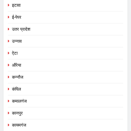
इटावा
ई-पेपर
उतर प्रादेश
उन्नाव
ऐटा
औरेया
कन्नौज
कंपिल
कमालगंज
कानपुर
कायमगंज