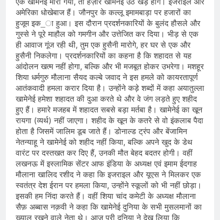
एक खामेनेई मारा गया, तो हज़ार खामेनेई उठ खड़े होंगे। इजराइल और
अमेरिका धोखेबाज हैं। जौनपुर के कल्लू इमामबाड़ा पर हजारों का
हुजूम इक_ा हुआ। इस दौरान प्रदर्शनकारियों के बुलंद हौसले और
गुस्से ने पूरे माहौल को गमगीन और उत्तेजित कर दिया। भीड़ से एक
ही आवाज गूंज रही थी, तुम एक हुसैनी मारोगे, हर घर से एक और
हुसैनी निकलेगा। प्रदर्शनकारियों का कहना है कि शहादत से यह
आंदोलन खत्म नहीं होगा, बल्कि और भी मजबूत होकर उभरेगा। मशहूर
शिया धर्मगुरु मौलाना सैयद कल्बे जवाद ने इस हमले को कायरतापूर्ण
आतंकवादी हमला करार दिया है। उन्होंने कड़े शब्दों में कहा अयातुल्ला
खामेनेई हमेशा शहादत की दुआ करते थे और वे जंग लड़ते हुए शहीद
हुए हैं। हमारे मजहब में शहादत सबसे बड़ा मर्तबा है। खामेनेई का खून
रायगा (व्यर्थ) नहीं जाएगा। शहीद के खून के कतरे से वो इंकलाब पैदा
होता है जिसमें जालिम डूब जाते हैं। डोनाल्ड ट्रंप और बेंजामिन
नेतन्याहू ने खामेनेई को शहीद नहीं किया, बल्कि अपने खुद के डेथ
वारंट पर दस्तखत कर दिए हैं, उनकी मौत बेहद बदतर होगी। वहीं
लखनऊ में इस्लामिक सेंटर आफ इंडिया के अध्यक्ष एवं इमाम ईदगाह
मौलाना खालिद रशीद ने कहा कि इजराइल और यूएस ने मिलकर एक
स्वतंत्र देश ईरान पर हमला किया, उन्होंने स्कूलों को भी नहीं छोड़ा।
इसकी हम निंदा करते हैं। वहीं शिया चांद कमेटी के अध्यक्ष मौलाना
सैफ़ अब्बास नक़वी ने कहा कि खामेनेई दुनिया के सभी मुसलमानों का
ख्याल रखने वाले नेता थे। आज पूरी दुनिया ने देख लिया कि