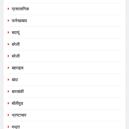
प्रशासनिक
फर्रुखाबाद
बदायूं
बरेली
बरेली
बहराइच
बांदा
बाराबंकी
बॉलीवुड
भ्रष्टाचार
मथुरा