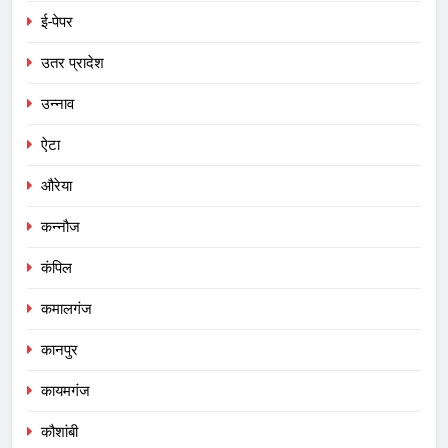
ई-पेपर
उतर प्रादेश
उन्नाव
ऐटा
औरेया
कन्नौज
कंपिल
कमालगंज
कानपुर
कायमगंज
कौशांबी