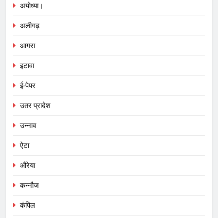
अयोध्या।
अलीगढ़
आगरा
इटावा
ई-पेपर
उतर प्रादेश
उन्नाव
ऐटा
औरेया
कन्नौज
कंपिल