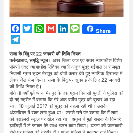
Facebook
Twitter
WhatsApp
Gmail
LinkedIn
Message
Share
Telegram
सजा के बिंदु पर 22 जनवरी की तिथि नियत
फर्रुखाबाद, समृद्धि न्यूज।
अपर जिला जज एवं सत्र न्यायाधीश विशेष
पॉक्सो एक्ट न्यायाधीश रितिका त्यागी अनुज पुत्र भईयालाल राजपूत
निवासी ग्राम सूदन मेरापुर को दोषी करार देते हुए न्यायिक हिरासत में
लेकर जेल भेज दिया। सजा के बिंदु पर सुनवाई के लिए 22 जनवरी
की तिथि नियत है।
बीते नौ वर्षों पूर्व थाना मेरापुर के एक ग्राम निवासी युवती ने पुलिस को
दी गई तहरीर में बताया कि मेरे आठ वर्षीय पुत्र को बुखार आ रहा
था। 18 जुलाई 2017 को पुत्र को नहला रही थी। उसके
अंडरवियर में रक्त लगा हुआ था। उससे छने पर बताया कि मैं शाम
को प्राइमरी स्कूल पर खेल रहा था। अनुज ने मुझे सडक़ के किनारे
झाडिय़ों में ले जाकर मेरे साथ गलत काम किया। घटना की जानकारी
होने पर पुलिस को तहरीर दी। थाना पुलिस ने मुकदमा दर्ज किया।