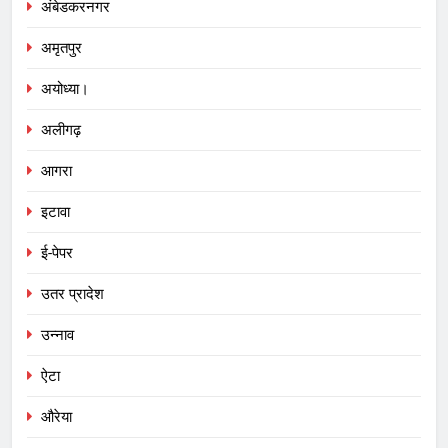
अंबेडकरनगर
अमृतपुर
अयोध्या।
अलीगढ़
आगरा
इटावा
ई-पेपर
उतर प्रादेश
उन्नाव
ऐटा
औरेया