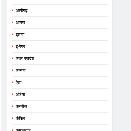
अलीगढ़
आगरा
इटावा
ई-पेपर
उतर प्रादेश
उन्नाव
ऐटा
औरेया
कन्नौज
कंपिल
कमालगंज