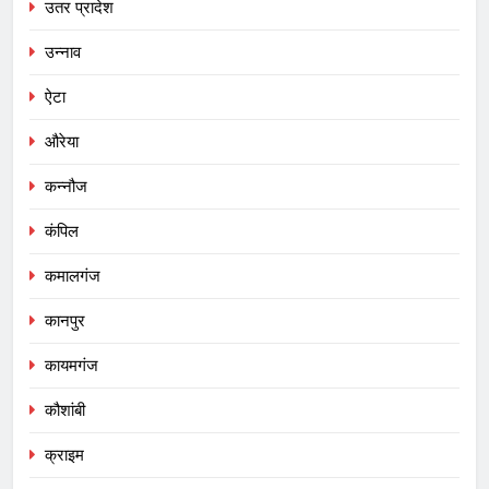
उतर प्रादेश
उन्नाव
ऐटा
औरेया
कन्नौज
कंपिल
कमालगंज
कानपुर
कायमगंज
कौशांबी
क्राइम