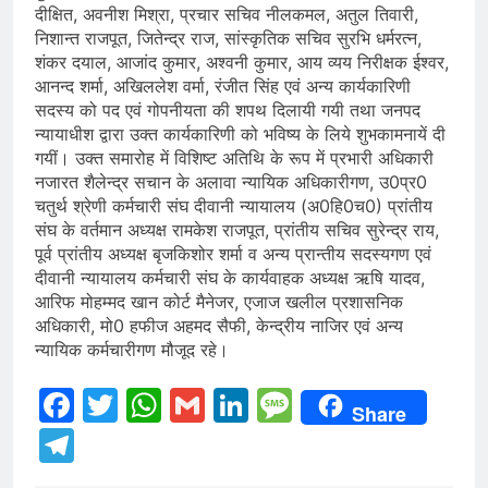
दीक्षित, अवनीश मिश्रा, प्रचार सचिव नीलकमल, अतुल तिवारी,
निशान्त राजपूत, जितेन्द्र राज, सांस्कृतिक सचिव सुरभि धर्मरत्न,
शंकर दयाल, आजांद कुमार, अश्वनी कुमार, आय व्यय निरीक्षक ईश्वर,
आनन्द शर्मा, अखिललेश वर्मा, रंजीत सिंह एवं अन्य कार्यकारिणी
सदस्य को पद एवं गोपनीयता की शपथ दिलायी गयी तथा जनपद
न्यायाधीश द्वारा उक्त कार्यकारिणी को भविष्य के लिये शुभकामनायें दी
गयीं। उक्त समारोह में विशिष्ट अतिथि के रूप में प्रभारी अधिकारी
नजारत शैलेन्द्र सचान के अलावा न्यायिक अधिकारीगण, उ0प्र0
चतुर्थ श्रेणी कर्मचारी संघ दीवानी न्यायालय (अ0हि0च0) प्रांतीय
संघ के वर्तमान अध्यक्ष रामकेश राजपूत, प्रांतीय सचिव सुरेन्द्र राय,
पूर्व प्रांतीय अध्यक्ष बृजकिशोर शर्मा व अन्य प्रान्तीय सदस्यगण एवं
दीवानी न्यायालय कर्मचारी संघ के कार्यवाहक अध्यक्ष ऋषि यादव,
आरिफ मोहम्मद खान कोर्ट मैनेजर, एजाज खलील प्रशासनिक
अधिकारी, मो0 हफीज अहमद सैफी, केन्द्रीय नाजिर एवं अन्य
न्यायिक कर्मचारीगण मौजूद रहे।
Facebook
Twitter
WhatsApp
Gmail
LinkedIn
Message
Share
Telegram