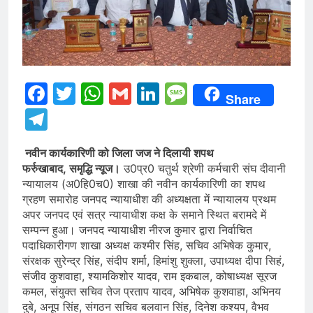
Facebook
Twitter
WhatsApp
Gmail
LinkedIn
Message
Share
Telegram
नवीन कार्यकारिणी को जिला जज ने दिलायी शपथ
फर्रुखाबाद, समृद्धि न्यूज।
उ0प्र0 चतुर्थ श्रेणी कर्मचारी संघ दीवानी
न्यायालय (अ0हि0च0) शाखा की नवीन कार्यकारिणी का शपथ
ग्रहण समारोह जनपद न्यायाधीश की अध्यक्षता में न्यायालय प्रथम
अपर जनपद एवं सत्र न्यायाधीश कक्ष के समाने स्थित बरामदे में
सम्पन्न हुआ। जनपद न्यायाधीश नीरज कुमार द्वारा निर्वाचित
पदाधिकारीगण शाखा अध्यक्ष कश्मीर सिंह, सचिव अभिषेक कुमार,
संरक्षक सुरेन्द्र सिंह, संदीप शर्मा, हिमांशु शुक्ला, उपाध्यक्ष दीपा सिहं,
संजीव कुशवाहा, श्यामकिशोर यादव, राम इकबाल, कोषाध्यक्ष सूरज
कमल, संयुक्त सचिव तेज प्रताप यादव, अभिषेक कुशवाहा, अभिनय
दुबे, अनूप सिंह, संगठन सचिव बलवान सिंह, दिनेश कश्यप, वैभव