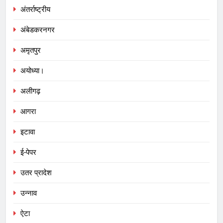
अंतर्राष्ट्रीय
अंबेडकरनगर
अमृतपुर
अयोध्या।
अलीगढ़
आगरा
इटावा
ई-पेपर
उतर प्रादेश
उन्नाव
ऐटा