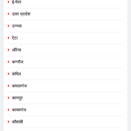
ई-पेपर
उतर प्रादेश
उन्नाव
ऐटा
औरेया
कन्नौज
कंपिल
कमालगंज
कानपुर
कायमगंज
कौशांबी