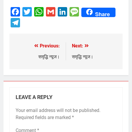
Facebook
Twitter
WhatsApp
Gmail
LinkedIn
Message
Share
Telegram
Previous:
Next:
Post
navigation
समृद्धि न्यूज।
समृद्धि न्यूज।
LEAVE A REPLY
Your email address will not be published.
Required fields are marked
*
Comment
*