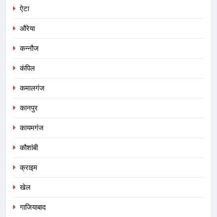
ऐटा
औरेया
कन्नौज
कंपिल
कमालगंज
कानपुर
कायमगंज
कौशांबी
क्राइम
खेल
गाजियाबाद