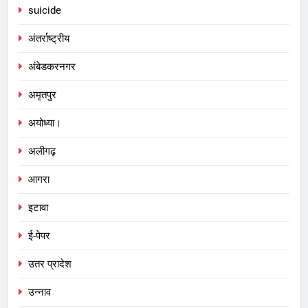
suicide
अंतर्राष्ट्रीय
अंबेडकरनगर
अमृतपुर
अयोध्या।
अलीगढ़
आगरा
इटावा
ई-पेपर
उतर प्रादेश
उन्नाव