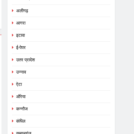
अलीगढ़
आगरा
इटावा
ई-पेपर
उतर प्रादेश
उन्नाव
ऐटा
औरेया
कन्नौज
कंपिल
कमालगंज