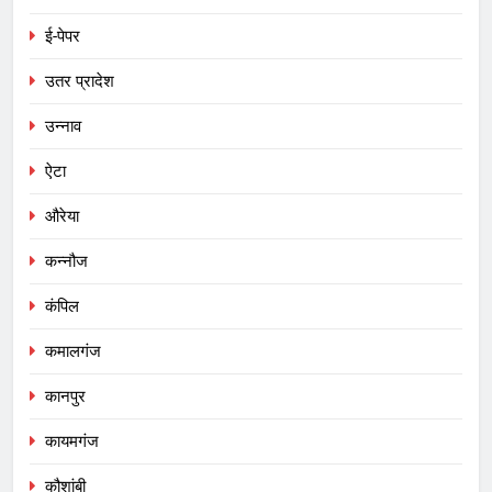
ई-पेपर
उतर प्रादेश
उन्नाव
ऐटा
औरेया
कन्नौज
कंपिल
कमालगंज
कानपुर
कायमगंज
कौशांबी