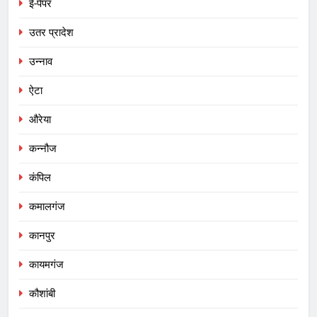
ई-पेपर
उतर प्रादेश
उन्नाव
ऐटा
औरेया
कन्नौज
कंपिल
कमालगंज
कानपुर
कायमगंज
कौशांबी