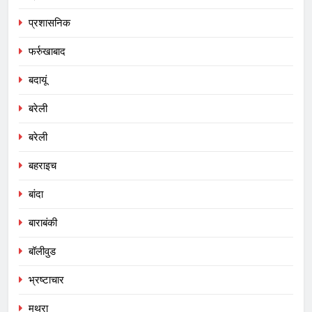
प्रशासनिक
फर्रुखाबाद
बदायूं
बरेली
बरेली
बहराइच
बांदा
बाराबंकी
बॉलीवुड
भ्रष्टाचार
मथुरा