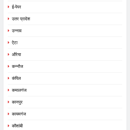
ई-पेपर
उतर प्रादेश
उन्नाव
ऐटा
औरेया
कन्नौज
कंपिल
कमालगंज
कानपुर
कायमगंज
कौशांबी