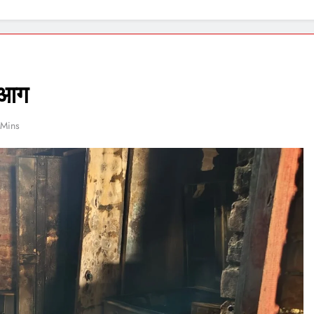
ी आग
 Mins