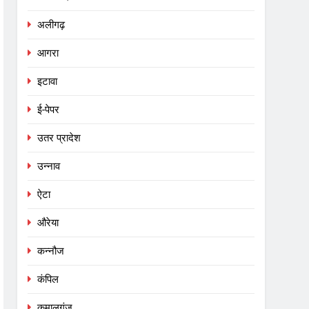
अलीगढ़
आगरा
इटावा
ई-पेपर
उतर प्रादेश
उन्नाव
ऐटा
औरेया
कन्नौज
कंपिल
कमालगंज