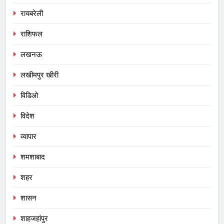
रायबरेली
राशिफल
लखनऊ
लखीमपुर खीरी
विडिओ
विदेश
व्यापार
शमशाबाद
शहर
शासन
शाहजहांपुर