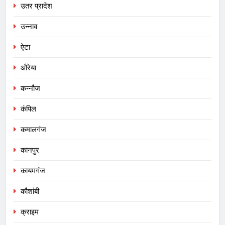
उतर प्रादेश
उन्नाव
ऐटा
औरेया
कन्नौज
कंपिल
कमालगंज
कानपुर
कायमगंज
कौशांबी
क्राइम