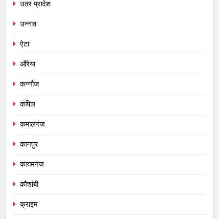
उतर प्रादेश
उन्नाव
ऐटा
औरेया
कन्नौज
कंपिल
कमालगंज
कानपुर
कायमगंज
कौशांबी
क्राइम