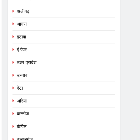
अलीगढ़
आगरा
इटावा
ई-पेपर
उतर प्रादेश
उन्नाव
ऐटा
औरेया
कन्नौज
कंपिल
कमालगंज