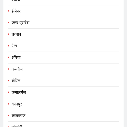
ई-पेपर
उतर प्रादेश
उन्नाव
ऐटा
औरेया
कन्नौज
कंपिल
कमालगंज
कानपुर
कायमगंज