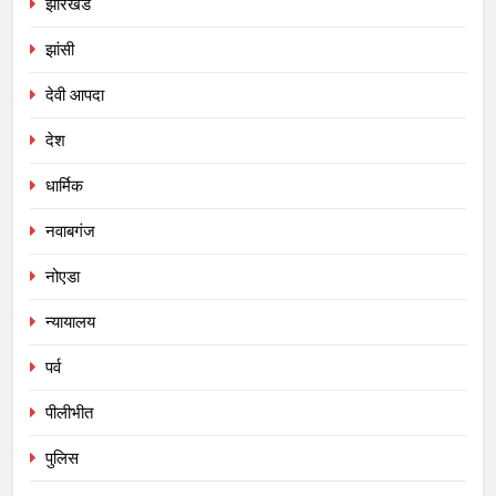
झारखंड
झांसी
देवी आपदा
देश
धार्मिक
नवाबगंज
नोएडा
न्यायालय
पर्व
पीलीभीत
पुलिस