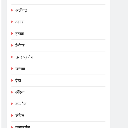
अलीगढ़
आगरा
इटावा
ई-पेपर
उतर प्रादेश
उन्नाव
ऐटा
औरेया
कन्नौज
कंपिल
कमालगंज