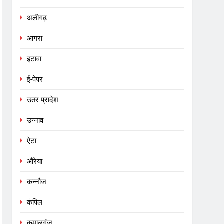
अलीगढ़
आगरा
इटावा
ई-पेपर
उतर प्रादेश
उन्नाव
ऐटा
औरेया
कन्नौज
कंपिल
कमालगंज