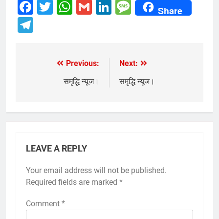
Facebook
Twitter
WhatsApp
Gmail
LinkedIn
Message
Share
Telegram
Previous:
Next:
Post
navigation
समृद्धि न्यूज।
समृद्धि न्यूज।
LEAVE A REPLY
Your email address will not be published.
Required fields are marked
*
Comment
*