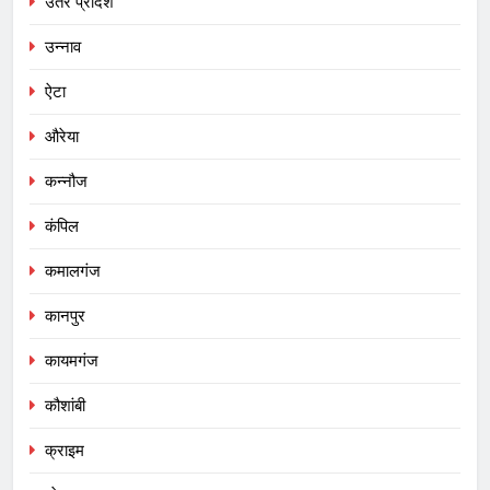
उतर प्रादेश
उन्नाव
ऐटा
औरेया
कन्नौज
कंपिल
कमालगंज
कानपुर
कायमगंज
कौशांबी
क्राइम