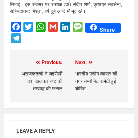
निभाई। इस अवसर पर अध्यक्ष डा0 संदीप शर्मा, कुशाग्र सक्सेना,
सच्चिदानन्द मिश्रा, हर्ष दुबे आदि मौजूद रहे।
Facebook
Twitter
WhatsApp
Gmail
LinkedIn
Message
Share
Telegram
Previous:
Next:
Post
navigation
अराजकतत्वों ने जहरीली
भारतीय उद्योग व्यापार की
दवा डालकर नष्ट की
नगर जम्बोजेट कमेटी हुई
तम्बाकू की फसल
घोषित
LEAVE A REPLY