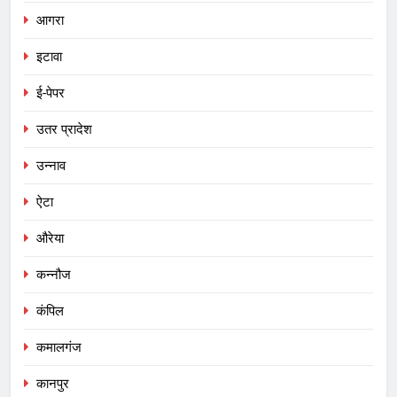
आगरा
इटावा
ई-पेपर
उतर प्रादेश
उन्नाव
ऐटा
औरेया
कन्नौज
कंपिल
कमालगंज
कानपुर