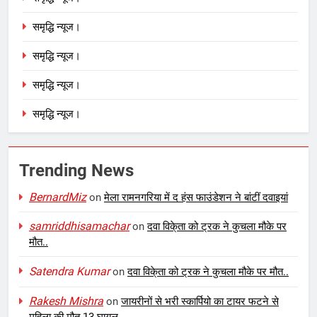
समृद्धि न्यूज।
समृद्धि न्यूज।
समृद्धि न्यूज।
समृद्धि न्यूज।
Trending News
BernardMiz
on
मेला रामनगरिया में द हंस फाउंडेशन ने बांटीं दवाइयां
samriddhisamachar
on
दवा विके्ता को ट्रक ने कुचला मौके पर
मौत..
Satendra Kumar
on
दवा विके्ता को ट्रक ने कुचला मौके पर मौत..
Rakesh Mishra
on
जायरीनों से भरी स्कार्पियो का टायर फटने से
महिला की मौत 13 घायल