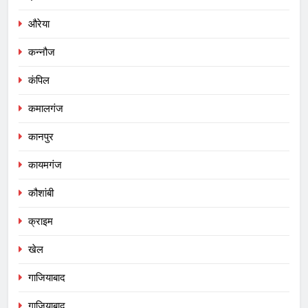
औरेया
कन्नौज
कंपिल
कमालगंज
कानपुर
कायमगंज
कौशांबी
क्राइम
खेल
गाजियाबाद
गाजियाबाद