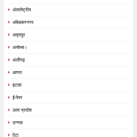
अंतर्राष्ट्रीय
अंबेडकरनगर
अमृतपुर
अयोध्या।
अलीगढ़
आगरा
इटावा
ई-पेपर
उतर प्रादेश
उन्नाव
ऐटा