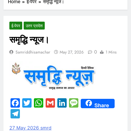
Home
ई-पेपर
समृद्धि न्यूज।
ई-पेपर
उतर प्रादेश
समृद्धि न्यूज।
0
Samriddhisamachar
May 27, 2026
1 Mins
Facebook
Twitter
WhatsApp
Gmail
LinkedIn
Message
Share
Telegram
27 May 2026 smrd