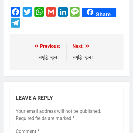
Facebook
Twitter
WhatsApp
Gmail
LinkedIn
Message
Share
Telegram
Previous:
Next:
Post
navigation
समृद्धि न्यूज।
समृद्धि न्यूज।
LEAVE A REPLY
Your email address will not be published.
Required fields are marked
*
Comment
*