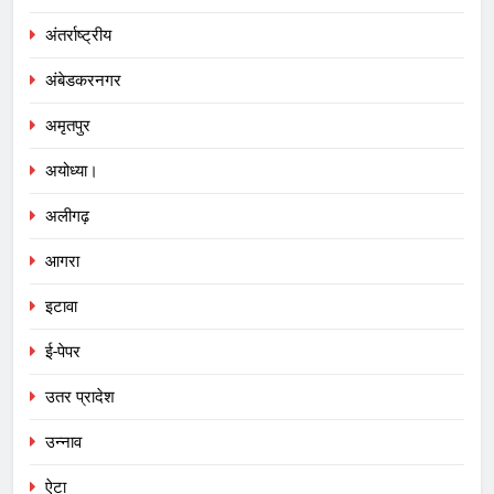
अंतर्राष्ट्रीय
अंबेडकरनगर
अमृतपुर
अयोध्या।
अलीगढ़
आगरा
इटावा
ई-पेपर
उतर प्रादेश
उन्नाव
ऐटा