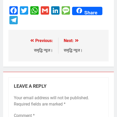
Facebook
Twitter
WhatsApp
Gmail
LinkedIn
Message
Share
Telegram
Previous:
Next:
Post
navigation
समृद्धि न्यूज।
समृद्धि न्यूज।
LEAVE A REPLY
Your email address will not be published.
Required fields are marked
*
Comment
*