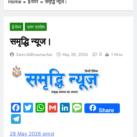
Home
ई-पेपर
समृद्धि न्यूज।
ई-पेपर
उतर प्रादेश
समृद्धि न्यूज।
0
Samriddhisamachar
May 28, 2026
1 Mins
Facebook
Twitter
WhatsApp
Gmail
LinkedIn
Message
Share
Telegram
28 May 2026 smrd