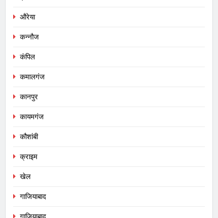
औरेया
कन्नौज
कंपिल
कमालगंज
कानपुर
कायमगंज
कौशांबी
क्राइम
खेल
गाजियाबाद
गाजियाबाद