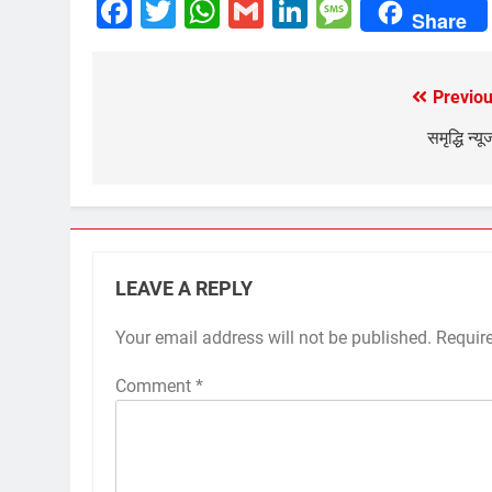
Facebook
Twitter
WhatsApp
Gmail
LinkedIn
Messag
Share
Previou
Post
navigation
समृद्धि न्य
LEAVE A REPLY
Your email address will not be published.
Requir
Comment
*