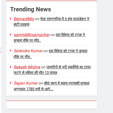
Trending News
BernardMiz
on
मेला रामनगरिया में द हंस फाउंडेशन ने
बांटीं दवाइयां
samriddhisamachar
on
दवा विके्ता को ट्रक ने
कुचला मौके पर मौत..
Satendra Kumar
on
दवा विके्ता को ट्रक ने कुचला
मौके पर मौत..
Rakesh Mishra
on
जायरीनों से भरी स्कार्पियो का टायर
फटने से महिला की मौत 13 घायल
Sajjan Kumar
on
चौथे चरण में बसपा प्रत्याशी वत्सला
अग्रवाल 1785 मतों से आगे….