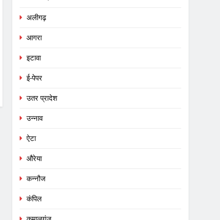
अलीगढ़
आगरा
इटावा
ई-पेपर
उतर प्रादेश
उन्नाव
ऐटा
औरेया
कन्नौज
कंपिल
कमालगंज