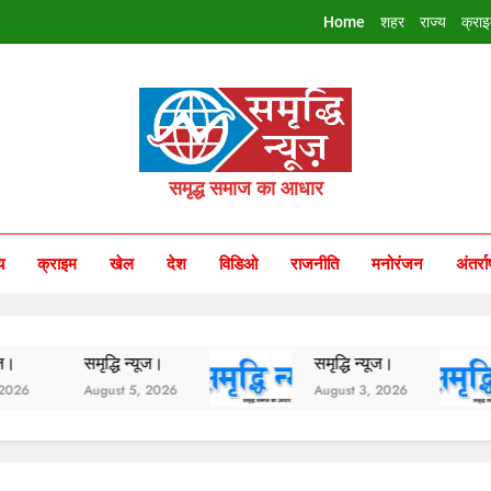
Home
शहर
राज्य
क्रा
riddhi Samachar
समृद्ध समाज का आधार
य
क्राइम
खेल
देश
विडिओ
राजनीति
मनोरंजन
अंतर्रा
समृद्धि न्यूज।
समृद्धि न्यूज।
सम
August 5, 2026
August 3, 2026
A