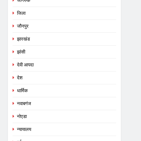
जागरुक
जिला
जौनपुर
झारखंड
झांसी
देवी आपदा
देश
धार्मिक
नवाबगंज
नोएडा
न्यायालय