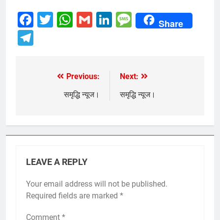
Facebook
Twitter
WhatsApp
Gmail
LinkedIn
Message
Share
Telegram
Previous:
Next:
Post
navigation
समृद्धि न्यूज।
समृद्धि न्यूज।
LEAVE A REPLY
Your email address will not be published.
Required fields are marked
*
Comment
*