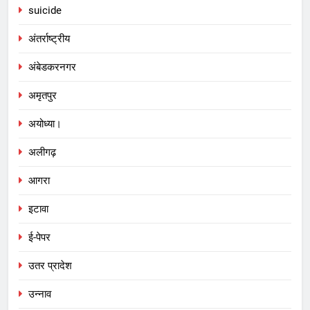
suicide
अंतर्राष्ट्रीय
अंबेडकरनगर
अमृतपुर
अयोध्या।
अलीगढ़
आगरा
इटावा
ई-पेपर
उतर प्रादेश
उन्नाव