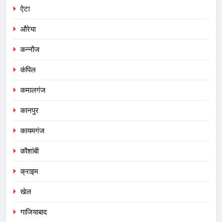
ऐटा
औरेया
कन्नौज
कंपिल
कमालगंज
कानपुर
कायमगंज
कौशांबी
क्राइम
खेल
गाजियाबाद