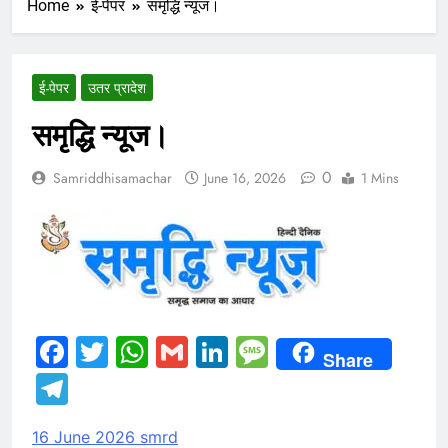
Home
ई-पेपर
समृद्धि न्यूज।
ई-पेपर
उतर प्रादेश
समृद्धि न्यूज।
0
Samriddhisamachar
June 16, 2026
1 Mins
Facebook
Twitter
WhatsApp
Gmail
LinkedIn
Message
Share
Telegram
16 June 2026 smrd