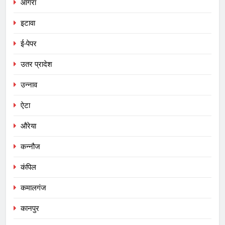
आगरा
इटावा
ई-पेपर
उतर प्रादेश
उन्नाव
ऐटा
औरेया
कन्नौज
कंपिल
कमालगंज
कानपुर