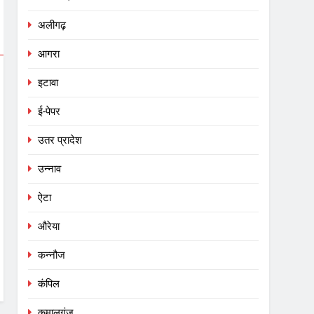
अलीगढ़
आगरा
इटावा
ई-पेपर
उतर प्रादेश
उन्नाव
ऐटा
औरेया
कन्नौज
कंपिल
कमालगंज