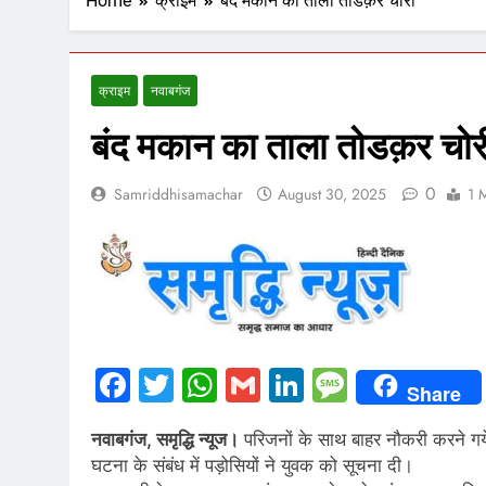
Home
क्राइम
बंद मकान का ताला तोडक़र चोरी
क्राइम
नवाबगंज
बंद मकान का ताला तोडक़र चोर
0
Samriddhisamachar
August 30, 2025
1 
Facebook
Twitter
WhatsApp
Gmail
LinkedIn
Messag
Share
नवाबगंज, समृद्धि न्यूज।
परिजनों के साथ बाहर नौकरी करने गय
घटना के संबंध में पड़ोसियों ने युवक को सूचना दी।