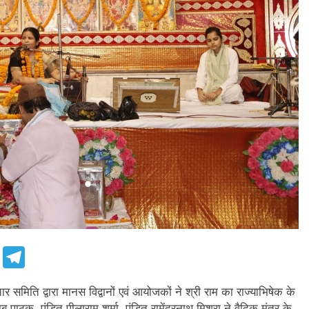
e
Telegram
चार समिति द्वारा मानस विद्वानों एवं आयोजकों ने श्री राम का राज्याभिषेक के
ू पाठक, पंडित पीलाराम शर्मा, पंडित रामेंद्रनाथ मिश्रा ने वैदिक मंत्र के