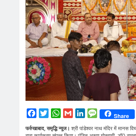
Facebook
Twitter
WhatsApp
Gmail
LinkedIn
Messag
Share
फर्रुखाबाद, समृद्धि न्यूज।
श्री पांडेश्वर नाथ मंदिर में मानस वि
द्वारा कार्यक्रम संपन्न किया। पंडित अरुण गोस्वामी, डॉ0 रामबाब