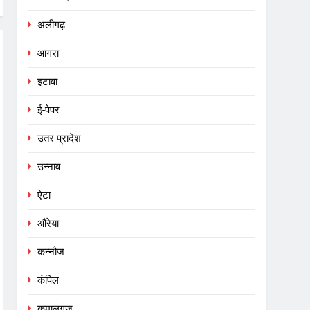
अलीगढ़
आगरा
इटावा
ई-पेपर
उतर प्रादेश
उन्नाव
ऐटा
औरेया
कन्नौज
कंपिल
कमालगंज