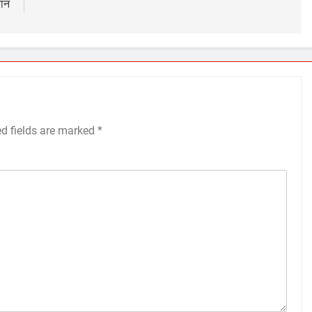
ान
ed fields are marked
*