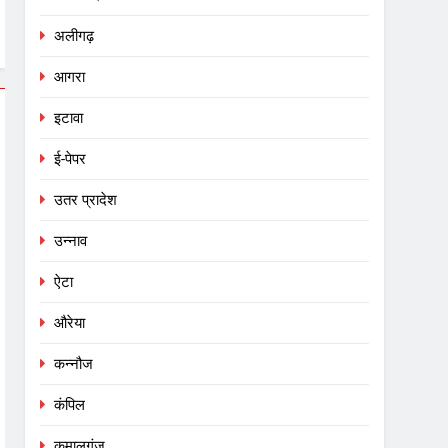
अलीगढ़
आगरा
इटावा
ई-पेपर
उतर प्रादेश
उन्नाव
ऐटा
औरेया
कन्नौज
कंपिल
कमालगंज