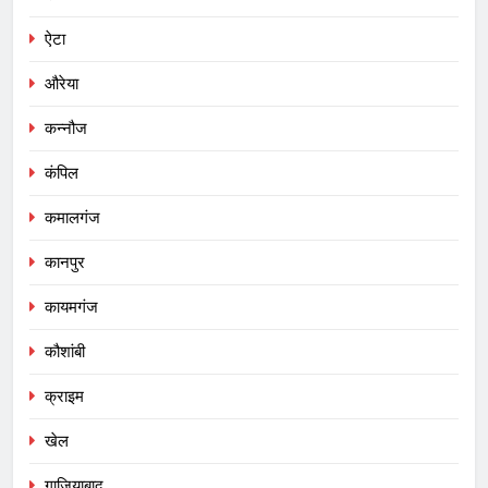
ऐटा
औरेया
कन्नौज
कंपिल
कमालगंज
कानपुर
कायमगंज
कौशांबी
क्राइम
खेल
गाजियाबाद