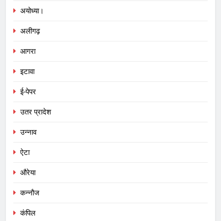
अयोध्या।
अलीगढ़
आगरा
इटावा
ई-पेपर
उतर प्रादेश
उन्नाव
ऐटा
औरेया
कन्नौज
कंपिल