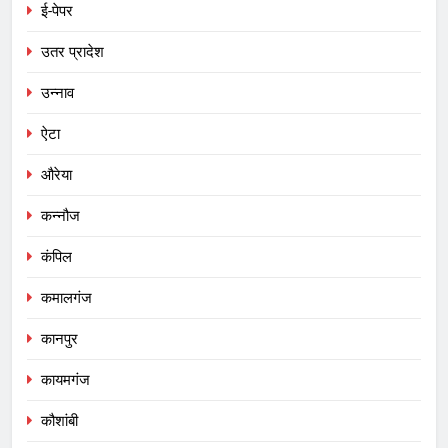
ई-पेपर
उतर प्रादेश
उन्नाव
ऐटा
औरेया
कन्नौज
कंपिल
कमालगंज
कानपुर
कायमगंज
कौशांबी