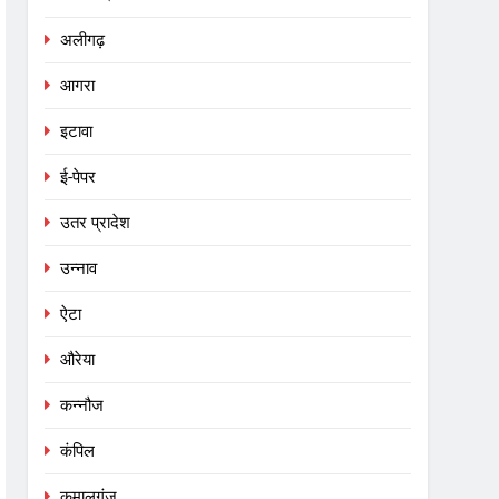
अलीगढ़
आगरा
इटावा
ई-पेपर
उतर प्रादेश
उन्नाव
ऐटा
औरेया
कन्नौज
कंपिल
कमालगंज